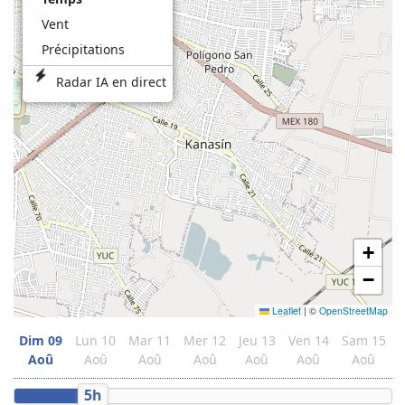
Vent
Précipitations
Radar IA en direct
+
−
Leaflet
|
©
OpenStreetMap
Dim
09
Lun
10
Mar
11
Mer
12
Jeu
13
Ven
14
Sam
15
Aoû
Aoû
Aoû
Aoû
Aoû
Aoû
Aoû
5h