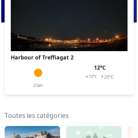
Harbour of Treffiagat 2
12°C
↓
12°C
↑
25°C
Clair
Toutes les catégories