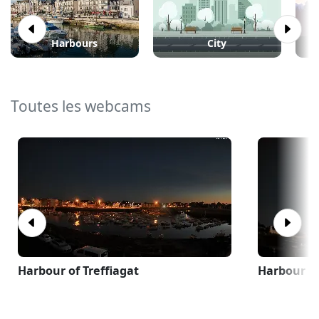
Harbours
City
Toutes les webcams
Harbour of Treffiagat
Harbour of