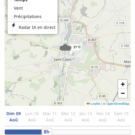
Vent
Précipitations
Radar IA en direct
21°C
+
−
Leaflet
|
©
OpenStreetMap
Dim
09
Lun
10
Mar
11
Mer
12
Jeu
13
Ven
14
Sam
15
Aoû
Aoû
Aoû
Aoû
Aoû
Aoû
Aoû
8h