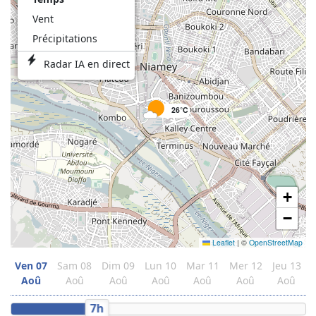
Vent
Précipitations
Radar IA en direct
26°C
+
−
Leaflet
|
©
OpenStreetMap
Ven
07
Sam
08
Dim
09
Lun
10
Mar
11
Mer
12
Jeu
13
Aoû
Aoû
Aoû
Aoû
Aoû
Aoû
Aoû
7h